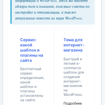
информации о WordPress. Здесь вы найдете
обзоры тем и плагинов, полезные советы по
настройке и оптимизации, а также
актуальные новости из мира WordPress.
Сервис:
Тема для
какой
интернет-
шаблон и
магазина
плагины на
Быстрый и
сайте
легкий e-
commerce
Бесплатный
шаблон для
сервис
создания
определения,
интернет-
какой
магазинов
шаблон и
на
плагины
WordPress.
установлены
на сайте.
Подробнее