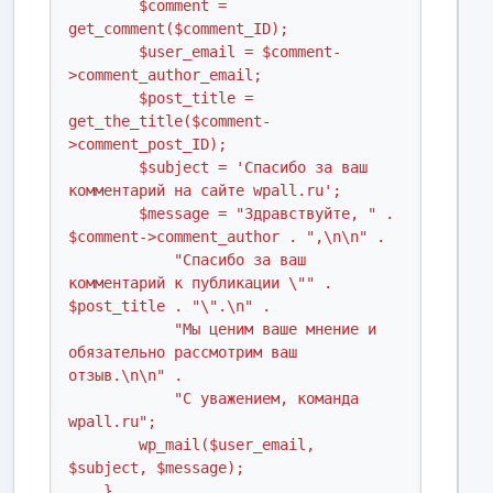
        $comment = 
get_comment($comment_ID);

        $user_email = $comment-
>comment_author_email;

        $post_title = 
get_the_title($comment-
>comment_post_ID);

        $subject = 'Спасибо за ваш 
комментарий на сайте wpall.ru';

        $message = "Здравствуйте, " . 
$comment->comment_author . ",\n\n" .

            "Спасибо за ваш 
комментарий к публикации \"" . 
$post_title . "\".\n" .

            "Мы ценим ваше мнение и 
обязательно рассмотрим ваш 
отзыв.\n\n" .

            "С уважением, команда 
wpall.ru";

        wp_mail($user_email, 
$subject, $message);

    }
