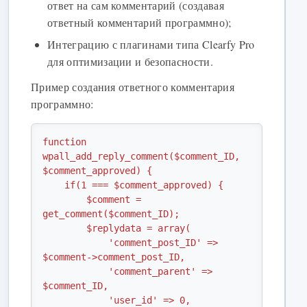
ответ на сам комментарий (создавая
ответный комментарий программно);
Интеграцию с плагинами типа Clearfy Pro
для оптимизации и безопасности.
Пример создания ответного комментария
программно:
function 
wpall_add_reply_comment($comment_ID, 
$comment_approved) {

    if(1 === $comment_approved) {

        $comment = 
get_comment($comment_ID);

        $replydata = array(

            'comment_post_ID' => 
$comment->comment_post_ID,

            'comment_parent' => 
$comment_ID,

            'user_id' => 0,
