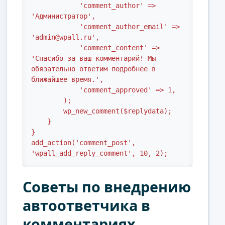
            'comment_author' => 
'Администратор',

            'comment_author_email' => 
'admin@wpall.ru',

            'comment_content' => 
'Спасибо за ваш комментарий! Мы 
обязательно ответим подробнее в 
ближайшее время.',

            'comment_approved' => 1,

        );

        wp_new_comment($replydata);

    }

}

add_action('comment_post', 
'wpall_add_reply_comment', 10, 2);
Советы по внедрению
автоответчика в
комментариях