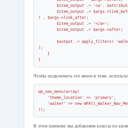
        $item_output .= '<a'. $attributes .'>';

        $item_output .= $args->link_before . apply_filters( 'the_title', $item->title, $item->ID 
) . $args->link_after;

        $item_output .= '</a>';

        $item_output .= $args->after;

        $output .= apply_filters( 'walker_nav_menu_start_el', $item_output, $item, $depth, $args 
);

    }

}
Чтобы подключить это меню в теме, использу
wp_nav_menu(array(

    'theme_location' => 'primary',

    'walker' => new WPAll_Walker_Nav_Menu(),

));
В этом примере мы добавляем классы по уров