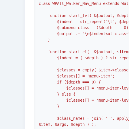
class WPAll_Walker_Nav_Menu extends Wal
    function start_lvl( &$output, $depth = 0, $args = array() ) {

        $indent = str_repeat("\t", $depth);

        $submenu_class = ($depth === 0) ? 'sub-menu' : 'sub-sub-menu';

        $output .= "\n$indent<ul class=\"$submenu_class\">\n";

    }

    function start_el(  &$output, $item, $depth = 0, $args = array(), $id = 0 ) {

        $indent = ( $depth ) ? str_repeat("\t", $depth) : '';

        $classes = empty( $item->classes ) ? array() : (array) $item->classes;

        $classes[] = 'menu-item';

        if ($depth === 0) {

            $classes[] = 'menu-item-level-1';

        } else {

            $classes[] = 'menu-item-level-2';

        }

        $class_names = join( ' ', apply_filters( 'nav_menu_css_class', array_filter( $classes ), 
$item, $args, $depth ) );
