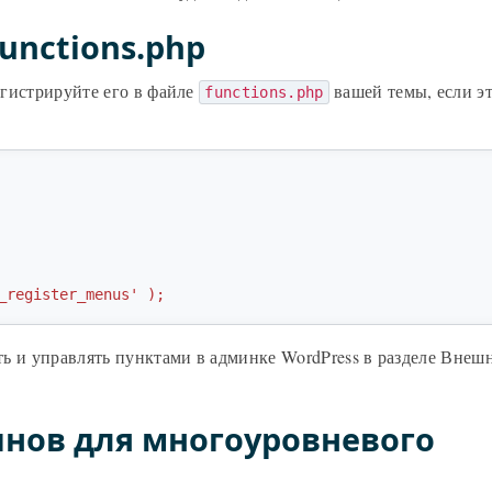
unctions.php
гистрируйте его в файле
вашей темы, если э
functions.php
_register_menus' );
ь и управлять пунктами в админке WordPress в разделе Внеш
нов для многоуровневого