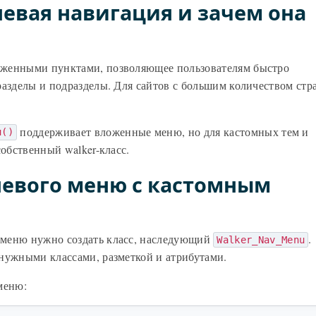
невая навигация и зачем она
оженными пунктами, позволяющее пользователям быстро
разделы и подразделы. Для сайтов с большим количеством стр
поддерживает вложенные меню, но для кастомных тем и
u()
собственный walker-класс.
невого меню с кастомным
 меню нужно создать класс, наследующий
.
Walker_Nav_Menu
нужными классами, разметкой и атрибутами.
меню: