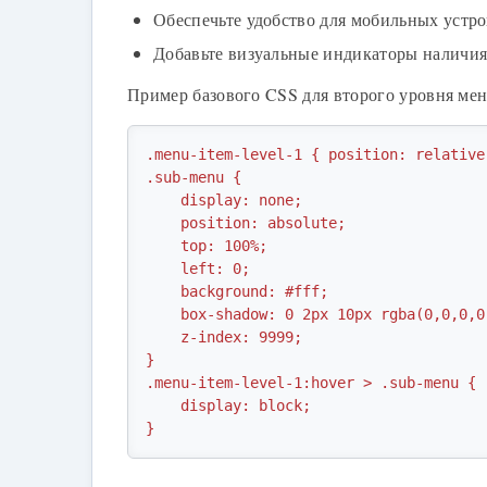
Обеспечьте удобство для мобильных устр
Добавьте визуальные индикаторы наличия
Пример базового CSS для второго уровня ме
.menu-item-level-1 { position: relative;
.sub-menu {

    display: none;

    position: absolute;

    top: 100%;

    left: 0;

    background: #fff;

    box-shadow: 0 2px 10px rgba(0,0,0,0.1);

    z-index: 9999;

}

.menu-item-level-1:hover > .sub-menu {

    display: block;

}