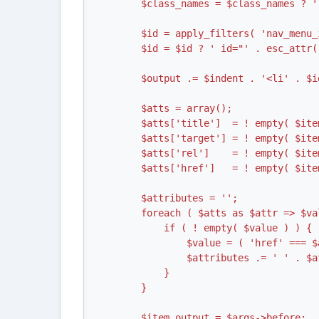
        $class_names = $class_names ? ' class="' . esc_attr( $class_names ) . '"' : '';

        $id = apply_filters( 'nav_menu_item_id', 'menu-item-'. $item->ID, $item, $args, $depth );

        $id = $id ? ' id="' . esc_attr( $id ) . '"' : '';

        $output .= $indent . '<li' . $id . $class_names . '>';

        $atts = array();

        $atts['title']  = ! empty( $item->attr_title ) ? $item->attr_title : '';

        $atts['target'] = ! empty( $item->target )     ? $item->target     : '';

        $atts['rel']    = ! empty( $item->xfn )        ? $item->xfn        : '';

        $atts['href']   = ! empty( $item->url )        ? $item->url        : '';

        $attributes = '';

        foreach ( $atts as $attr => $value ) {

            if ( ! empty( $value ) ) {

                $value = ( 'href' === $attr ) ? esc_url( $value ) : esc_attr( $value );

                $attributes .= ' ' . $attr . '="' . $value . '"';

            }

        }

        $item_output = $args->before;
