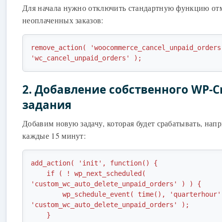
Для начала нужно отключить стандартную функцию о
неоплаченных заказов:
remove_action( 'woocommerce_cancel_unpaid_orders
'wc_cancel_unpaid_orders' );
2. Добавление собственного WP-C
задания
Добавим новую задачу, которая будет срабатывать, нап
каждые 15 минут:
add_action( 'init', function() {

    if ( ! wp_next_scheduled( 
'custom_wc_auto_delete_unpaid_orders' ) ) {

        wp_schedule_event( time(), 'quarterhour', 
'custom_wc_auto_delete_unpaid_orders' );

    }
