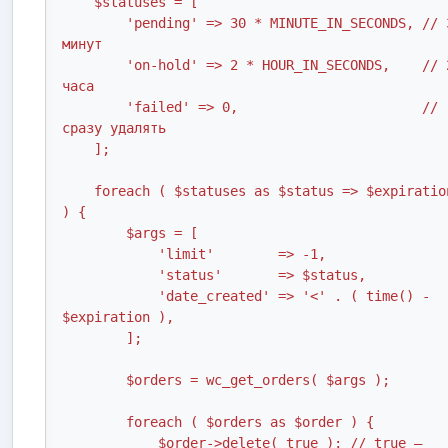
    $statuses = [

        'pending' => 30 * MINUTE_IN_SECONDS, // 30 
минут

        'on-hold' => 2 * HOUR_IN_SECONDS,    // 2 
часа

        'failed' => 0,                       // 
сразу удалять

    ];

    foreach ( $statuses as $status => $expiration 
) {

        $args = [

            'limit'        => -1,

            'status'       => $status,

            'date_created' => '<' . ( time() - 
$expiration ),

        ];

        $orders = wc_get_orders( $args );

        foreach ( $orders as $order ) {

            $order->delete( true ); // true — 