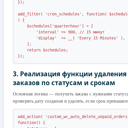
});

add_filter( 'cron_schedules', function( $schedul
) {

    $schedules['quarterhour'] = [

        'interval' => 900, // 15 минут

        'display'  => __( 'Every 15 Minutes' ),

    ];

    return $schedules;

});
3. Реализация функции удаления
заказов по статусам и срокам
Основная логика — получать заказы с нужными статус
проверять дату создания и удалять, если срок превышен
add_action( 'custom_wc_auto_delete_unpaid_orders
function() {
