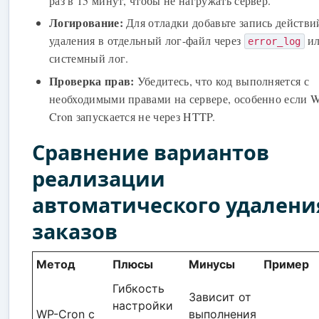
раз в 15 минут, чтобы не нагружать сервер.
Логирование:
Для отладки добавьте запись действи
удаления в отдельный лог-файл через
и
error_log
системный лог.
Проверка прав:
Убедитесь, что код выполняется с
необходимыми правами на сервере, особенно если 
Cron запускается не через HTTP.
Сравнение вариантов
реализации
автоматического удалени
заказов
Метод
Плюсы
Минусы
Пример
Гибкость
Зависит от
настройки
WP-Cron с
выполнения