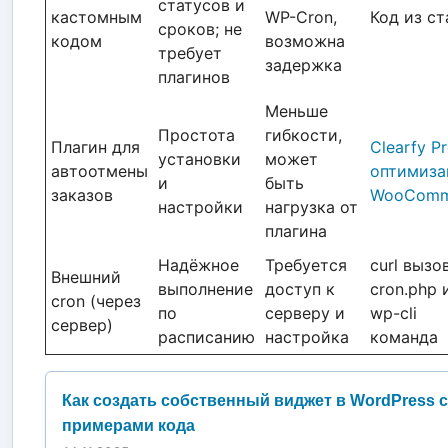
статусов и
кастомным
WP-Cron,
Код из ст
сроков; не
кодом
возможна
требует
задержка
плагинов
Меньше
Простота
гибкости,
Плагин для
Clearfy P
установки
может
автоотмены
оптимиза
и
быть
заказов
WooComm
настройки
нагрузка от
плагина
Надёжное
Требуется
curl вызо
Внешний
выполнение
доступ к
cron.php 
cron (через
по
серверу и
wp-cli
сервер)
расписанию
настройка
команда
Как создать собственный виджет в WordPress с
примерами кода