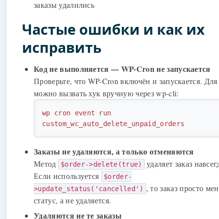
заказы удалились
Частые ошибки и как их
исправить
Код не выполняется — WP-Cron не запускается
Проверьте, что WP-Cron включён и запускается. Для 
можно вызвать хук вручную через wp-cli:
wp cron event run 
custom_wc_auto_delete_unpaid_orders
Заказы не удаляются, а только отменяются
Метод
удаляет заказ навсег
$order->delete(true)
Если используется
$order-
, то заказ просто ме
>update_status('cancelled')
статус, а не удаляется.
Удаляются не те заказы