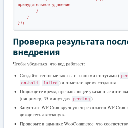
принудительное удаление

        }

    }

});
Проверка результата посл
внедрения
Чтобы убедиться, что код работает:
Создайте тестовые заказы с разными статусами (
pe
,
) и отметьте время создания
on-hold
failed
Подождите время, превышающее указанные интерв
(например, 35 минут для
)
pending
Запустите WP-Cron вручную через плагин WP Crontr
дождитесь автозапуска
Проверьте в админке WooCommerce, что соответст