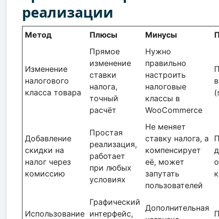
реализации
Метод
Плюсы
Минусы
Прямое
Нужно
изменение
правильно
Изменение
П
ставки
настроить
налогового
налога,
налоговые
класса товара
(
точный
классы в
расчёт
WooCommerce
Не меняет
Простая
Добавление
ставку налога, а
П
реализация,
скидки на
компенсирует
д
работает
налог через
её, может
о
при любых
комиссию
запутать
к
условиях
пользователей
Графический
Дополнительная
Использование
интерфейс,
П