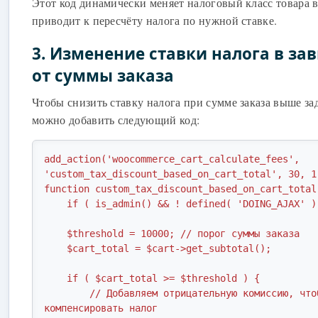
Этот код динамически меняет налоговый класс товара в
приводит к пересчёту налога по нужной ставке.
3. Изменение ставки налога в за
от суммы заказа
Чтобы снизить ставку налога при сумме заказа выше за
можно добавить следующий код:
add_action('woocommerce_cart_calculate_fees', 
'custom_tax_discount_based_on_cart_total', 30, 1)
function custom_tax_discount_based_on_cart_total(
    if ( is_admin() && ! defined( 'DOING_AJAX' ) ) return;

    $threshold = 10000; // порог суммы заказа

    $cart_total = $cart->get_subtotal();

    if ( $cart_total >= $threshold ) {

        // Добавляем отрицательную комиссию, чтобы 
компенсировать налог
