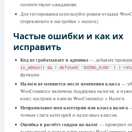
соответствуют ожиданиям.
Для тестирования используйте режим отладки Woo
(переключите в настройки > налоги).
Частые ошибки и как их
исправить
Код не срабатывает в админке
— добавьте провер
is_admin() && ! defined( 'DOING_AJAX' ) ) ret
функции.
Налоги не меняются после изменения класса
— убе
WooCommerce включена поддержка налогов, и нуж
класс настроен в панели WooCommerce > Налоги.
Неправильное имя категории или класса налога
—
точные слаги категорий и налоговых классов.
Ошибка в расчёте скидки на налог
— проверьте л
вычислений и используйте методы WooCommerce дл