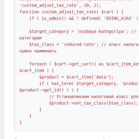
'custom_adjust_tax_rate', 20, 1); 

function custom_adjust_tax_rate( $cart ) {

    if ( is_admin() && ! defined( 'DOING_AJAX' ) ) return;

    $target_category = 'osobaya-kategoriya'; // slug 
категории

    $tax_class = 'reduced-rate'; // класс налога, который 
нужно применить

    foreach ( $cart->get_cart() as $cart_item_key => 
$cart_item ) {

        $product = $cart_item['data'];

        if ( has_term( $target_category, 'product_cat', 
$product->get_id() ) ) {

            // Устанавливаем налоговый класс для товара

            $product->set_tax_class($tax_class);

        }

    }

}