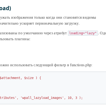
oad)
ружать изображения только когда они становятся видимы
начительно ускоряет первоначальную загрузку.
реализованы по умолчанию через атрибут
. Од
loading="lazy"
ьзовать плагины:
ожно использовать следующий фильтр в functions.php:
$attachment, $size ) {

tributes', 'wpall_lazyload_images', 10, 3 );