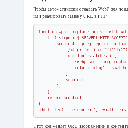
Чтобы автоматически отдавать WebP для под
или реализовать замену URL в PHP:
function wpall_replace_img_src_with_web
    if ( strpos( $_SERVER['HTTP_ACCEPT'], 'image/webp' ) !== false ) {

        $content = preg_replace_callback(

            '/<img([^>]+)src="([^"]+)"([^>]*)>/i',

            function( $matches ) {

                $webp_src = preg_replace( '/\.(jpg|jpeg|png)$/i', '.webp', $matches[2] );

                return '<img' . $matches[1] . 'src="' . $webp_src . '"' . $matches[3] . '>';

            },

            $content

        );

    }

    return $content;

}

add_filter( 'the_content', 'wpall_repla
Этот код меняет URL изображений в контенте