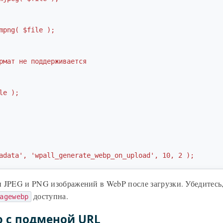
adata', 'wpall_generate_webp_on_upload', 10, 2 );
 JPEG и PNG изображений в WebP после загрузки. Убедитесь,
доступна.
agewebp
 с подменой URL