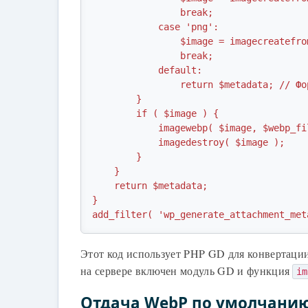
                break;

            case 'png':

                $image = imagecreatefrompng( $file );

                break;

            default:

                return $metadata; // Формат не поддерживается

        }

        if ( $image ) {

            imagewebp( $image, $webp_file );

            imagedestroy( $image );

        }

    }

    return $metadata;

}

add_filter( 'wp_generate_attachment_met
Этот код использует PHP GD для конвертации
на сервере включен модуль GD и функция
im
Отдача WebP по умолчанию