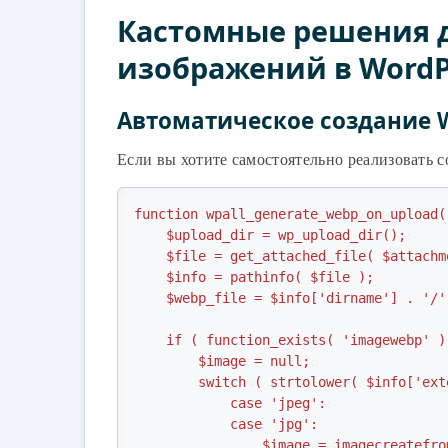
Кастомные решения 
изображений в WordP
Автоматическое создание 
Если вы хотите самостоятельно реализовать с
function wpall_generate_webp_on_upload(
    $upload_dir = wp_upload_dir();

    $file = get_attached_file( $attachment_id );

    $info = pathinfo( $file );

    $webp_file = $info['dirname'] . '/' . $info['filename'] . '.webp';

    if ( function_exists( 'imagewebp' ) ) {

        $image = null;

        switch ( strtolower( $info['extension'] ) ) {

            case 'jpeg':

            case 'jpg':

                $image = imagecreatefromjpeg( $file );
