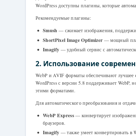
WordPress доступны плагины, которые автом
Рекомендуемые плагины:
Smush
— сжимает изображения, поддержив
ShortPixel Image Optimizer
— мощный плаг
Imagify
— удобный сервис с автоматическ
2. Использование совреме
WebP и AVIF форматы обеспечивают лучшее с
WordPress с версии 5.8 поддерживает WebP, н
этими форматами.
Для автоматического преобразования и отда
WebP Express
— конвертирует изображени
браузеров.
Imagify
— также умеет конвертировать в 