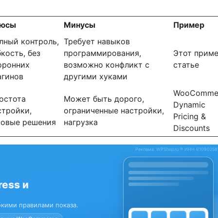
юсы
Минусы
Пример
лный контроль,
Требует навыков
бкость, без
программирования,
Этот приме
оронних
возможно конфликт с
статье
агинов
другими хуками
WooComme
остота
Может быть дорого,
Dynamic
стройки,
ограниченные настройки,
Pricing &
товые решения
нагрузка
Discounts