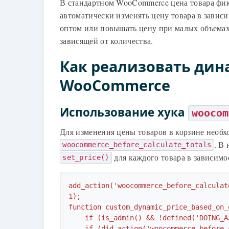
В стандартном WooCommerce цена товара фикс
автоматически изменять цену товара в зависи
оптом или повышать цену при малых объемах.
зависящей от количества.
Как реализовать дин
WooCommerce
Использование хука
woocom
Для изменения цены товаров в корзине необх
. В
woocommerce_before_calculate_totals
для каждого товара в зависимос
set_price()
add_action('woocommerce_before_calculat
1); 

function custom_dynamic_price_based_on_
    if (is_admin() && !defined('DOING_AJAX')) return;

    if (did_action('woocommerce_before_calculate_totals') >= 2) return;
