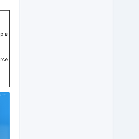
р в
rce