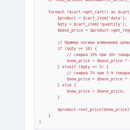
    foreach ($cart->get_cart() as $cart_item_key => $cart_item) {

        $product = $cart_item['data'];

        $qty = $cart_item['quantity'];

        $base_price = $product->get_regular_price();

        // Пример логики изменения цены

        if ($qty >= 10) {

            // скидка 15% при 10+ товарах

            $new_price = $base_price * 0.85;

        } elseif ($qty >= 5) {

            // скидка 7% при 5-9 товарах

            $new_price = $base_price * 0.93;

        } else {

            $new_price = $base_price;

        }

        $product->set_price($new_price);

    }

}