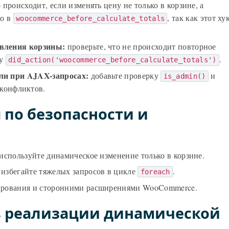
 происходит, если изменять цену не только в корзине, а
ко в
, так как этот ху
woocommerce_before_calculate_totals
вления корзины:
проверьте, что не происходит повторное
ку
.
did_action('woocommerce_before_calculate_totals')
ли при AJAX-запросах:
добавьте проверку
и
is_admin()
конфликтов.
 по безопасности и
используйте динамическое изменение только в корзине.
избегайте тяжелых запросов в цикле
.
foreach
ирования и сторонними расширениями WooCommerce.
в реализации динамической